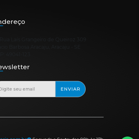
ndereço
Rua Laís Grangeiro de Queiroz 309
ácio Barbosa Aracaju, Aracaju - SE
P: 49041-123
ewsletter