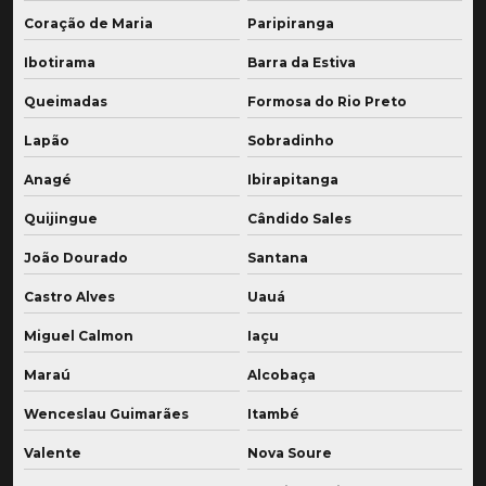
Coração de Maria
Paripiranga
Ibotirama
Barra da Estiva
Queimadas
Formosa do Rio Preto
Lapão
Sobradinho
Anagé
Ibirapitanga
Quijingue
Cândido Sales
João Dourado
Santana
Castro Alves
Uauá
Miguel Calmon
Iaçu
Maraú
Alcobaça
Wenceslau Guimarães
Itambé
Valente
Nova Soure