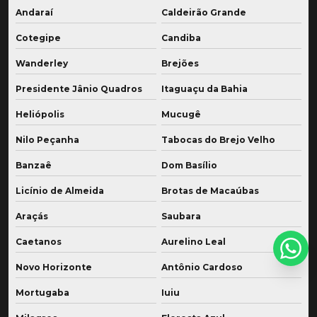
Andaraí
Caldeirão Grande
Cotegipe
Candiba
Wanderley
Brejões
Presidente Jânio Quadros
Itaguaçu da Bahia
Heliópolis
Mucugê
Nilo Peçanha
Tabocas do Brejo Velho
Banzaê
Dom Basílio
Licínio de Almeida
Brotas de Macaúbas
Araçás
Saubara
Caetanos
Aurelino Leal
Novo Horizonte
Antônio Cardoso
Mortugaba
Iuiu