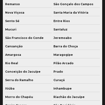
Remanso
São Gonçalo dos Campos
Nova Viçosa
Santa Maria da Vitória
Sento Sé
Entre Rios
Mucuri
Santaluz
São Francisco do Conde
Jeremoabo
Cansanção
Barra do Choça
Amargosa
Maragogipe
Rio Real
Pilão Arcado
Conceição do Jacuípe
Prado
Serra do Ramalho
Curaçá
Itiúba
Inhambupe
Morro do Chapéu
Riachão do Jacuípe