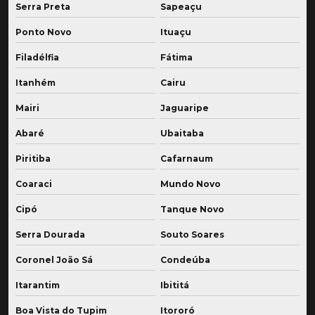
Serra Preta
Sapeaçu
Ponto Novo
Ituaçu
Filadélfia
Fátima
Itanhém
Cairu
Mairi
Jaguaripe
Abaré
Ubaitaba
Piritiba
Cafarnaum
Coaraci
Mundo Novo
Cipó
Tanque Novo
Serra Dourada
Souto Soares
Coronel João Sá
Condeúba
Itarantim
Ibititá
Boa Vista do Tupim
Itororó