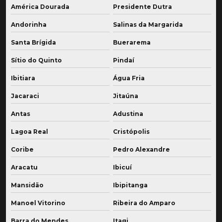
América Dourada
Presidente Dutra
Andorinha
Salinas da Margarida
Santa Brígida
Buerarema
Sítio do Quinto
Pindaí
Ibitiara
Água Fria
Jacaraci
Jitaúna
Antas
Adustina
Lagoa Real
Cristópolis
Coribe
Pedro Alexandre
Aracatu
Ibicuí
Mansidão
Ibipitanga
Manoel Vitorino
Ribeira do Amparo
Barra do Mendes
Itagi