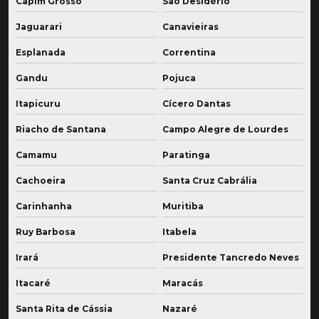
Capim Grosso
São Desidério
Jaguarari
Canavieiras
Esplanada
Correntina
Gandu
Pojuca
Itapicuru
Cícero Dantas
Riacho de Santana
Campo Alegre de Lourdes
Camamu
Paratinga
Cachoeira
Santa Cruz Cabrália
Carinhanha
Muritiba
Ruy Barbosa
Itabela
Irará
Presidente Tancredo Neves
Itacaré
Maracás
Santa Rita de Cássia
Nazaré