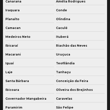
Canarana
Amélia Rodrigues
Iraquara
Conde
Planalto
Olindina
Camacan
Caculé
Medeiros Neto
Ituberá
Ibicaraí
Riachão das Neves
Macarani
Uruçuca
Iguaí
Teofilândia
Laje
Tanhaçu
Santa Bárbara
Conceição da Feira
Ibicoara
Oliveira dos Brejinhos
Governador Mangabeira
Caravelas
Paramirim
São Felipe