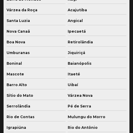
Várzea da Roça
Acajutiba
Santa Luzia
Angical
Nova Canaã
Ipecaetá
Boa Nova
Retirolândia
Umburanas
Jiquiriçá
Boninal
Baianópolis
Mascote
Itaeté
Barro Alto
Uibaí
Sítio do Mato
Várzea Nova
Serrolândia
Pé de Serra
Rio de Contas
Mulungu do Morro
Igrapiúna
Rio do Antônio