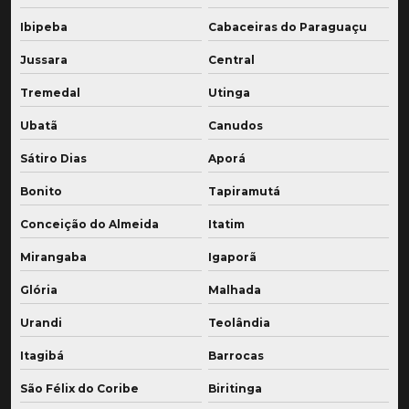
Ibipeba
Cabaceiras do Paraguaçu
Jussara
Central
Tremedal
Utinga
Ubatã
Canudos
Sátiro Dias
Aporá
Bonito
Tapiramutá
Conceição do Almeida
Itatim
Mirangaba
Igaporã
Glória
Malhada
Urandi
Teolândia
Itagibá
Barrocas
São Félix do Coribe
Biritinga