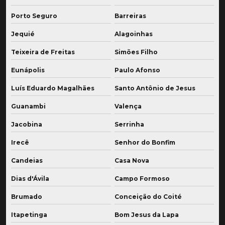
Porto Seguro
Barreiras
Jequié
Alagoinhas
Teixeira de Freitas
Simões Filho
Eunápolis
Paulo Afonso
Luís Eduardo Magalhães
Santo Antônio de Jesus
Guanambi
Valença
Jacobina
Serrinha
Irecê
Senhor do Bonfim
Candeias
Casa Nova
Dias d'Ávila
Campo Formoso
Brumado
Conceição do Coité
Itapetinga
Bom Jesus da Lapa