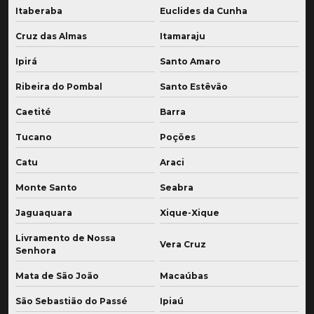
Itaberaba
Euclides da Cunha
Cruz das Almas
Itamaraju
Ipirá
Santo Amaro
Ribeira do Pombal
Santo Estêvão
Caetité
Barra
Tucano
Poções
Catu
Araci
Monte Santo
Seabra
Jaguaquara
Xique-Xique
Livramento de Nossa
Vera Cruz
Senhora
Mata de São João
Macaúbas
São Sebastião do Passé
Ipiaú