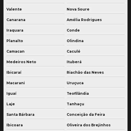
Valente
Nova Soure
Canarana
Amélia Rodrigues
Iraquara
Conde
Planalto
Olindina
Camacan
Caculé
Medeiros Neto
Ituberá
Ibicaraí
Riachão das Neves
Macarani
Uruçuca
Iguaí
Teofilândia
Laje
Tanhaçu
Santa Bárbara
Conceição da Feira
Ibicoara
Oliveira dos Brejinhos