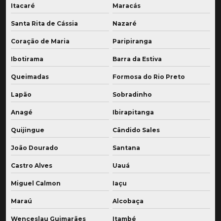
Itacaré
Maracás
Santa Rita de Cássia
Nazaré
Coração de Maria
Paripiranga
Ibotirama
Barra da Estiva
Queimadas
Formosa do Rio Preto
Lapão
Sobradinho
Anagé
Ibirapitanga
Quijingue
Cândido Sales
João Dourado
Santana
Castro Alves
Uauá
Miguel Calmon
Iaçu
Maraú
Alcobaça
Wenceslau Guimarães
Itambé