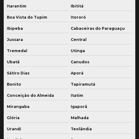
Itarantim
Ibititá
Boa Vista do Tupim
Itororó
Ibipeba
Cabaceiras do Paraguaçu
Jussara
Central
Tremedal
Utinga
Ubatã
Canudos
Sátiro Dias
Aporá
Bonito
Tapiramutá
Conceição do Almeida
Itatim
Mirangaba
Igaporã
Glória
Malhada
Urandi
Teolândia