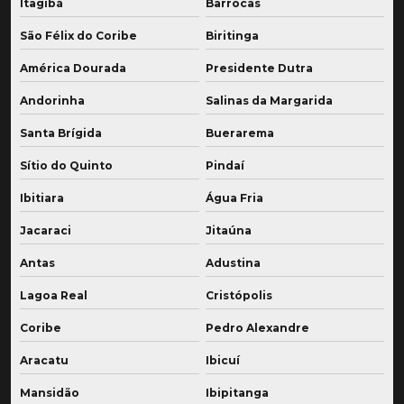
Itagibá
Barrocas
São Félix do Coribe
Biritinga
América Dourada
Presidente Dutra
Andorinha
Salinas da Margarida
Santa Brígida
Buerarema
Sítio do Quinto
Pindaí
Ibitiara
Água Fria
Jacaraci
Jitaúna
Antas
Adustina
Lagoa Real
Cristópolis
Coribe
Pedro Alexandre
Aracatu
Ibicuí
Mansidão
Ibipitanga