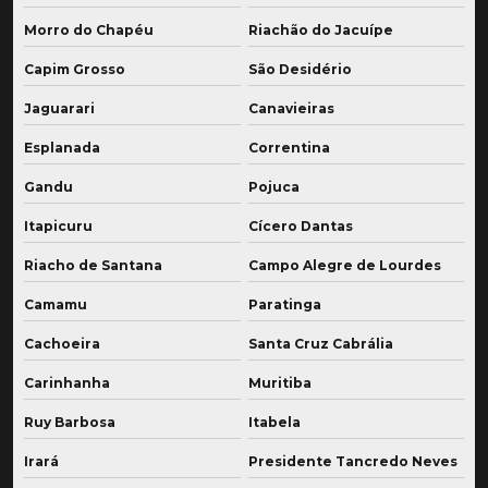
Morro do Chapéu
Riachão do Jacuípe
Capim Grosso
São Desidério
Jaguarari
Canavieiras
Esplanada
Correntina
Gandu
Pojuca
Itapicuru
Cícero Dantas
Riacho de Santana
Campo Alegre de Lourdes
Camamu
Paratinga
Cachoeira
Santa Cruz Cabrália
Carinhanha
Muritiba
Ruy Barbosa
Itabela
Irará
Presidente Tancredo Neves