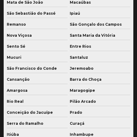
Mata de São João
Macaúbas
São Sebastião do Passé
Ipiaú
Remanso
São Gonçalo dos Campos
Nova Viçosa
Santa Maria da Vitória
Sento Sé
Entre Rios
Mucuri
Santaluz
São Francisco do Conde
Jeremoabo
Cansanção
Barra do Choça
Amargosa
Maragogipe
Rio Real
Pilão Arcado
Conceição do Jacuípe
Prado
Serra do Ramalho
Curaçá
Itiúba
Inhambupe