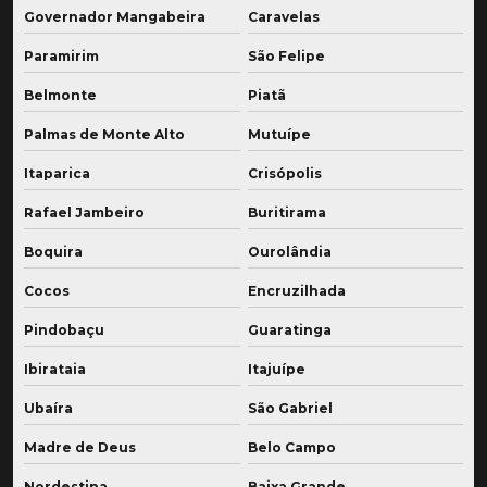
Governador Mangabeira
Caravelas
Paramirim
São Felipe
Belmonte
Piatã
Palmas de Monte Alto
Mutuípe
Itaparica
Crisópolis
Rafael Jambeiro
Buritirama
Boquira
Ourolândia
Cocos
Encruzilhada
Pindobaçu
Guaratinga
Ibirataia
Itajuípe
Ubaíra
São Gabriel
Madre de Deus
Belo Campo
Nordestina
Baixa Grande