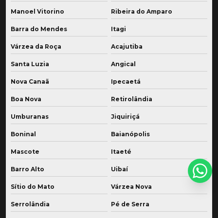
Manoel Vitorino
Ribeira do Amparo
Barra do Mendes
Itagi
Várzea da Roça
Acajutiba
Santa Luzia
Angical
Nova Canaã
Ipecaetá
Boa Nova
Retirolândia
Umburanas
Jiquiriçá
Boninal
Baianópolis
Mascote
Itaeté
Barro Alto
Uibaí
Sítio do Mato
Várzea Nova
Serrolândia
Pé de Serra