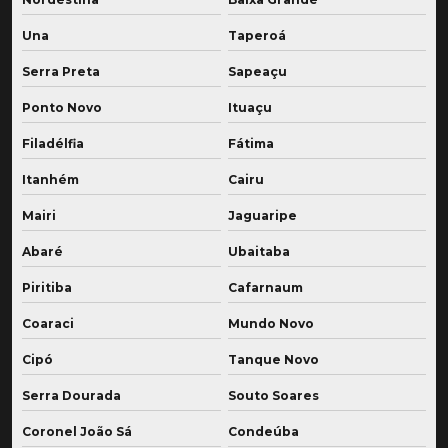
Una
Taperoá
Serra Preta
Sapeaçu
Ponto Novo
Ituaçu
Filadélfia
Fátima
Itanhém
Cairu
Mairi
Jaguaripe
Abaré
Ubaitaba
Piritiba
Cafarnaum
Coaraci
Mundo Novo
Cipó
Tanque Novo
Serra Dourada
Souto Soares
Coronel João Sá
Condeúba