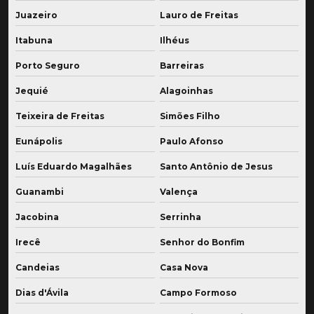
Juazeiro
Lauro de Freitas
Itabuna
Ilhéus
Porto Seguro
Barreiras
Jequié
Alagoinhas
Teixeira de Freitas
Simões Filho
Eunápolis
Paulo Afonso
Luís Eduardo Magalhães
Santo Antônio de Jesus
Guanambi
Valença
Jacobina
Serrinha
Irecê
Senhor do Bonfim
Candeias
Casa Nova
Dias d'Ávila
Campo Formoso